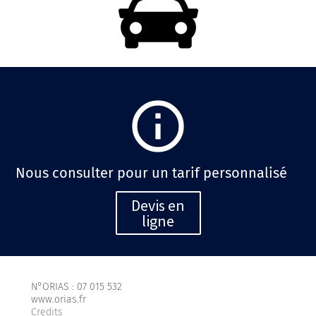
info_outline
Nous consulter pour un tarif personnalisé
Devis en
ligne
N°ORIAS : 07 015 532
www.orias.fr
Credits