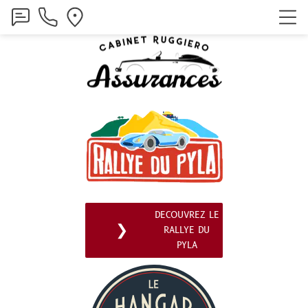
DECOUVREZ LE
❯
RALLYE DU
PYLA